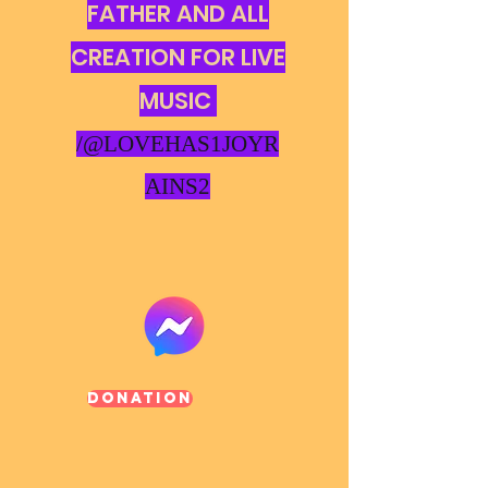
FATHER AND ALL
CREATION FOR LIVE
MUSIC
/@LOVEHAS1JOYR
AINS2
Donation