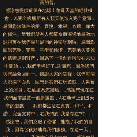
高的善。
感謝您提供這個在地球上創造天堂的絕佳機
會，以完全喚醒所有人類天使進入完全意識..
感謝您無條件的愛、喜悅、幸福、奇蹟、偉大
的傾注。當我們所有人都驚奇而深切地感激地
註視著在我們眼前展開的神聖計劃時。感謝您
回歸完整、完整、平衡和純潔，完美地與美麗
的總體規劃對齊，因為下一個創造階段在未知
中開始……我們準備好了..謝謝您，因為我們
與您融合回到一。感謝大家的笑聲，我們每個
人都摘下面具，回想起我們在玩遊戲，大舞台
上的演員，在這里為您體驗......感謝您現在在
我們面前設置一個新遊戲，A在地球上創造天
堂的遊戲……我們都生活在真實、和平、和
諧、完全支持中，在我們的“我是存在”中……
感謝您，我們克服了恐懼，擁抱了我們的自
我，因為它很好地為我們服務。在這一天，