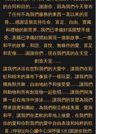
的合同和目的……謝謝你，因為我們今天發布
了任何不為我們服務的東西一直以來的至
善.....感謝這個支持生命、富足、自由、寶藏
和禮物的新世界...我們已準備好張開雙手接
受...美國已準備好開始展現一個新故事...一個
和平的故事，和諧、喜悅、無條件的愛、富足
和宏偉……謝謝你們，現在我們真的在天堂，
創造天堂……
讓我們沐浴在您對我們的大愛中，讓我們在彩
虹和樹木的瀑布下像孩子一樣玩耍。讓我們與
獨角獸共舞，自由地給予和接受愛……讓我們
與動物和所有創造物一起歌唱……讓我們與海
豚一起在海洋中游泳……讓我們的笑聲為我們
帶來甜蜜和團結，為我們樹立榜樣美麗、愛與
和平。讓我們在柔軟的草地上做愛，在我們對
你的愛和你對我們的愛中自由表達和純粹的狂
喜..[停頓][向心臟中心深呼吸3次]謝謝你我們