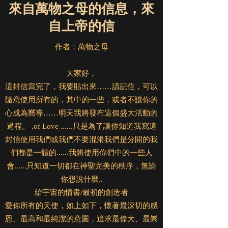
來自萬物之母的信息，來
自上帝的信
作者：萬物之母
大家好，
這封信寫完了，我要貼出來……請記住，可以
隨意使用所有的，其中的一些，或者不讓你的
心成為嚮導……明天我將發布這個盛大活動的
過程。 .of Love ......只是為了讓你知道我寫這
封信使用我們或我們不要混淆我們是分開的我
們都是一體的......我將使用你們中的一些人
會......只知道一切都在神聖完美的秩序，無論
你想說什麼..
給宇宙的情書/最初的創造者
愛你所有的天使，如上如下，懷著最深切的感
恩、最高和最純潔的意圖，追求最偉大、最崇