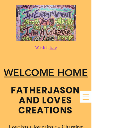
Watch it
here
WELCOME HOME
FATHER​JASON
AND LOVES
CREATIONS
Love has 1 Joy rains 2 - Charging