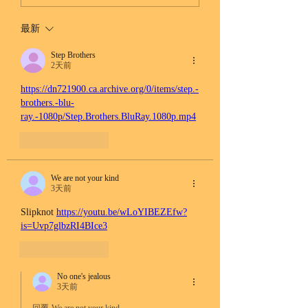
最新
Step Brothers
2天前
https://dn721900.ca.archive.org/0/items/step.-
brothers.-blu-
ray.-1080p/Step.Brothers.BluRay.1080p.mp4
按讚
回覆
We are not your kind
3天前
Slipknot 
https://youtu.be/wLoYIBEZEfw?
is=Uvp7glbzRI4BIce3
按讚
回覆
No one's jealous
3天前