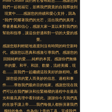
Prime Creator 我們將它發布給您……感謝您與
我們一起祝福它，並將我們寶貴的自我釋放到
現實中……感謝您的持續和愛心支持，因為
“我們”閃耀著我們的光芒，活出我們的真理，
帶著勇氣和信心，感謝大家一直以來對我們的
幫助和指導，讓這份舒適和對一切的大愛的感
覺。
感謝您順利輕鬆地過渡到沒有時間的時空新時
代。感謝您以恩典和感激引導我們。感謝您的
回歸純粹的愛......純粹的本質。感謝你們無條
件的愛、和平、和諧、歡樂，流經美國，現
在……當我們一起繼續這段美好的旅程時。感
謝您提供的驚人而美妙的信息、過程和事
件……導致我們最終目的地家。感謝您現在我
們可以在我們解決和拉緊橋樑的過程中在最高
光和最高真理中看到彼此。謝謝你今天我們真
的在放手讓上帝……我們每個人都扮演著我們
獨特的角色，作為你/上帝的工具，完成我們