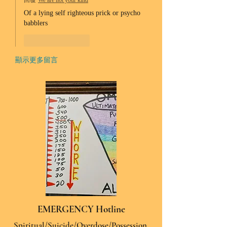
回覆
We are not your kind
Of a lying self righteous prick or psycho 
babblers 
按讚
回覆
顯示更多留言
EMERGENCY Hotline
Spiritual/Suicide/Overdose/Possession